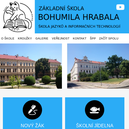
O ŠKOLE
KROUŽKY
GALERIE
VEŘEJNOST
KONTAKT
ŠPP
ZAČÍT SPOLU
NOVÝ ŽÁK
ŠKOLNÍ JÍDELNA