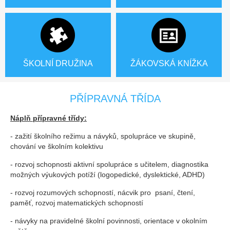
ŠKOLNÍ DRUŽINA
ŽÁKOVSKÁ KNÍŽKA
PŘÍPRAVNÁ TŘÍDA
Náplň přípravné třídy:
- zažití školního režimu a návyků, spolupráce ve skupině,
chování ve školním kolektivu
- rozvoj schopnosti aktivní spolupráce s učitelem, diagnostika
možných výukových potíží (logopedické, dyslektické, ADHD)
- rozvoj rozumových schopností, nácvik pro psaní, čtení,
paměť, rozvoj matematických schopností
- návyky na pravidelné školní povinnosti, orientace v okolním