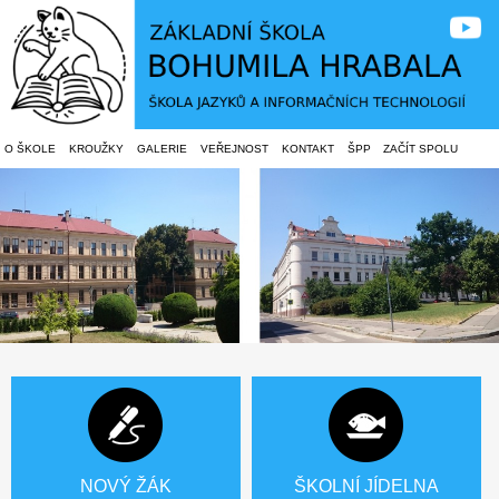
O ŠKOLE
KROUŽKY
GALERIE
VEŘEJNOST
KONTAKT
ŠPP
ZAČÍT SPOLU
NOVÝ ŽÁK
ŠKOLNÍ JÍDELNA