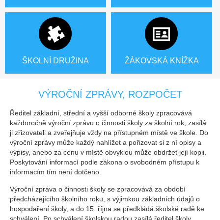
ŠKOLNÍ DRUŽINA
ŽÁKOVSKÁ KNÍŽKA
VÝROČNÍ ZPRÁVY, ROZPOČET
Ředitel základní, střední a vyšší odborné školy zpracovává
každoročně výroční zprávu o činnosti školy za školní rok, zasílá
ji zřizovateli a zveřejňuje vždy na přístupném místě ve škole. Do
výroční zprávy může každý nahlížet a pořizovat si z ní opisy a
výpisy, anebo za cenu v místě obvyklou může obdržet její kopii.
Poskytování informací podle zákona o svobodném přístupu k
informacím tím není dotčeno.
Výroční zpráva o činnosti školy se zpracovává za období
předcházejícího školního roku, s výjimkou základních údajů o
hospodaření školy, a do 15. října se předkládá školské radě ke
schválení. Po schválení školskou radou zasílá ředitel školy