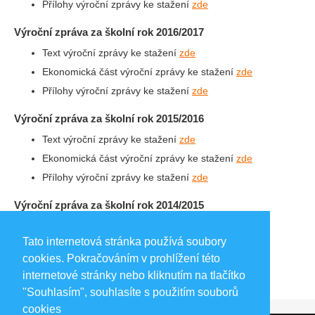
Přílohy výroční zprávy ke stažení
zde
Výroční zpráva za školní rok 2016/2017
Text výroční zprávy ke stažení
zde
Ekonomická část výroční zprávy ke stažení
zde
Přílohy výroční zprávy ke stažení
zde
Výroční zpráva za školní rok 2015/2016
Text výroční zprávy ke stažení
zde
Ekonomická část výroční zprávy ke stažení
zde
Přílohy výroční zprávy ke stažení
zde
Výroční zpráva za školní rok 2014/2015
Text výroční zprávy ke stažení
zde
Tato internetová stránka používá soubory
Ekonomická část výroční zprávy ke stažení
zde
cookies. Pokračováním v prohlížení této
Přílohy výroční zprávy ke stažení
zde
internetové stránky nebo kliknutím na tlačítko
"Souhlasím", souhlasíte s použitím souborů
cookies