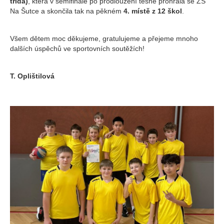
třída)
, která v semifinále po prodloužení těsně prohrála se ZŠ
Na Šutce a skončila tak na pěkném
4. místě z 12 škol
.
Všem dětem moc děkujeme, gratulujeme a přejeme mnoho
dalších úspěchů ve sportovních soutěžích!
T. Oplištilová