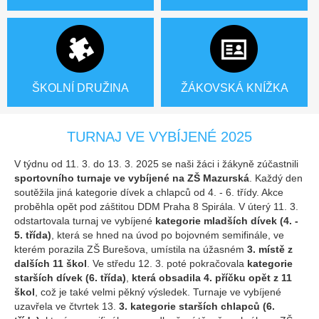
ŠKOLNÍ DRUŽINA
ŽÁKOVSKÁ KNÍŽKA
TURNAJ VE VYBÍJENÉ 2025
V týdnu od 11. 3. do 13. 3. 2025 se naši žáci i žákyně zúčastnili
sportovního turnaje ve vybíjené na ZŠ Mazurská
. Každý den
soutěžila jiná kategorie dívek a chlapců od 4. - 6. třídy. Akce
proběhla opět pod záštitou DDM Praha 8 Spirála. V úterý 11. 3.
odstartovala turnaj ve vybíjené
kategorie mladších dívek (4. -
5. třída)
, která se hned na úvod po bojovném semifinále, ve
kterém porazila ZŠ Burešova, umístila na úžasném
3. místě z
dalších 11 škol
. Ve středu 12. 3. poté pokračovala
kategorie
starších dívek (6. třída)
,
která obsadila 4. příčku opět z 11
škol
, což je také velmi pěkný výsledek. Turnaje ve vybíjené
uzavřela ve čtvrtek 13.
3. kategorie starších chlapců (6.