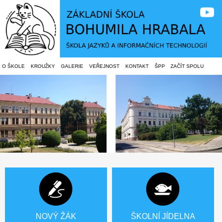
O ŠKOLE
KROUŽKY
GALERIE
VEŘEJNOST
KONTAKT
ŠPP
ZAČÍT SPOLU
NOVÝ ŽÁK
ŠKOLNÍ JÍDELNA