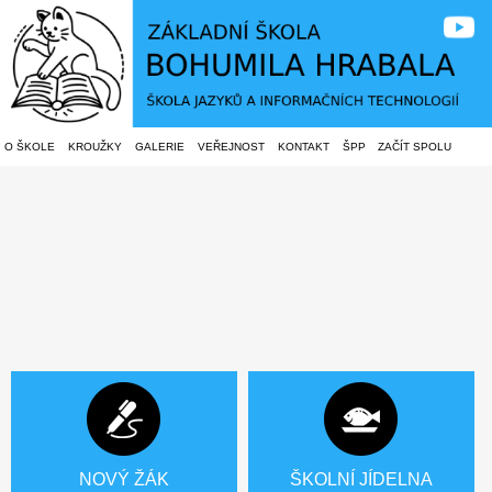
O ŠKOLE
KROUŽKY
GALERIE
VEŘEJNOST
KONTAKT
ŠPP
ZAČÍT SPOLU
NOVÝ ŽÁK
ŠKOLNÍ JÍDELNA